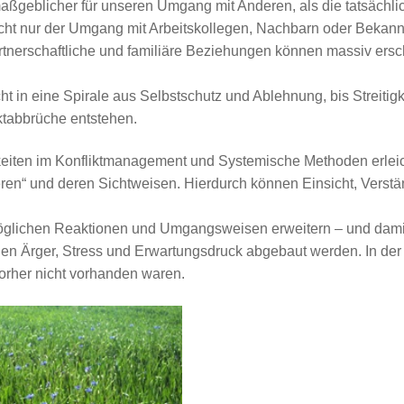
aßgeblicher für unseren Umgang mit Anderen, als die tatsächli
ht nur der Umgang mit Arbeitskollegen, Nachbarn oder Bekannt
artnerschaftliche und familiäre Beziehungen können massiv ers
icht in eine Spirale aus Selbstschutz und Ablehnung, bis Streitigk
ktabbrüche entstehen.
keiten im Konfliktmanagement und Systemische Methoden erlei
eren“ und deren Sichtweisen. Hierdurch können Einsicht, Verstä
 möglichen Reaktionen und Umgangsweisen erweitern – und dam
nen Ärger, Stress und Erwartungsdruck abgebaut werden. In der
vorher nicht vorhanden waren.