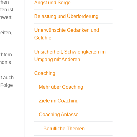
chen
Angst und Sorge
en ist
Belastung und Überforderung
chwert
Unerwünschte Gedanken und
eiten,
Gefühle
Unsicherheit, Schwierigkeiten im
chtern
Umgang mit Anderen
ndnis
Coaching
it auch
 Folge
Mehr über Coaching
Ziele im Coaching
Coaching Anlässe
Berufliche Themen